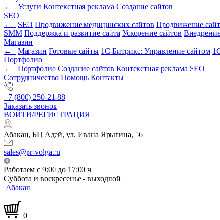
←
Услуги
Контекстная реклама
Создание сайтов
SEO
←
SEO
Продвижение медицинских сайтов
Продвижение сайт
SMM
Поддержка и развитие сайта
Ускорение сайтов
Внедрени
Магазин
←
Магазин
Готовые сайты
1С-Битрикс: Управление сайтом
1С
Портфолио
←
Портфолио
Создание сайтов
Контекстная реклама
SEO
Сотрудничество
Помощь
Контакты
+7 (800) 250-21-88
Заказать звонок
ВОЙТИ/РЕГИСТРАЦИЯ
Абакан, БЦ Адей, ул. Ивана Ярыгина, 56
sales@pr-volga.ru
Работаем с 9:00 до 17:00 ч
Суббота и воскресенье - выходной
Абакан
0