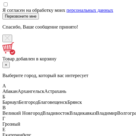
Я согласен на обработку моих
персональных данных
Спасибо, Ваше сообщение принято!
Товар добавлен в корзину
×
Выберите город, который вас интересует
А
Абакан
Архангельск
Астрахань
Б
Барнаул
Белгород
Благовещенск
Брянск
В
Великий Новгород
Владивосток
Владикавказ
Владимир
Волгогр
Г
Грозный
Е
Екатеринбург