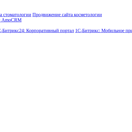
а стоматологии
Продвижение сайта косметологии
е AmoCRM
-Битрикс24: Корпоративный портал
1С-Битрикс: Мобильное пр