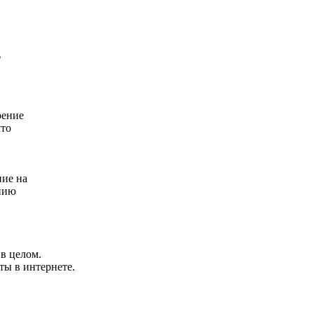
?
рение
что
ние на
ению
 в целом.
ты в интернете.