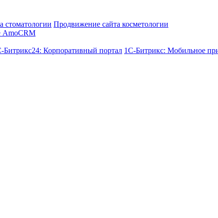
а стоматологии
Продвижение сайта косметологии
е AmoCRM
-Битрикс24: Корпоративный портал
1С-Битрикс: Мобильное пр