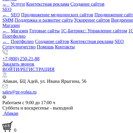
←
Услуги
Контекстная реклама
Создание сайтов
SEO
←
SEO
Продвижение медицинских сайтов
Продвижение сайт
SMM
Поддержка и развитие сайта
Ускорение сайтов
Внедрени
Магазин
←
Магазин
Готовые сайты
1С-Битрикс: Управление сайтом
1С
Портфолио
←
Портфолио
Создание сайтов
Контекстная реклама
SEO
Сотрудничество
Помощь
Контакты
+7 (800) 250-21-88
Заказать звонок
ВОЙТИ/РЕГИСТРАЦИЯ
Абакан, БЦ Адей, ул. Ивана Ярыгина, 56
sales@pr-volga.ru
Работаем с 9:00 до 17:00 ч
Суббота и воскресенье - выходной
Абакан
0