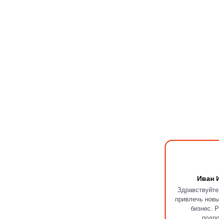
Иван 
Здравствуйт
привлечь новы
бизнес. 
подр