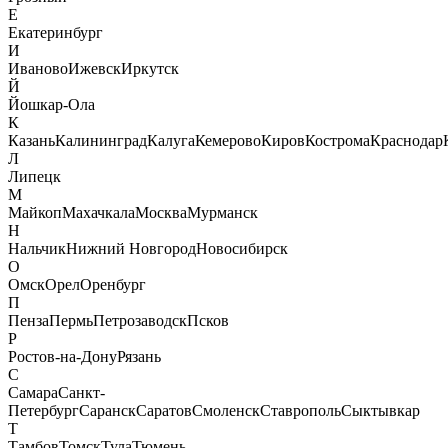
Е
Екатеринбург
И
Иваново
Ижевск
Иркутск
Й
Йошкар-Ола
К
Казань
Калининград
Калуга
Кемерово
Киров
Кострома
Краснодар
Л
Липецк
М
Майкоп
Махачкала
Москва
Мурманск
Н
Нальчик
Нижний Новгород
Новосибирск
О
Омск
Орел
Оренбург
П
Пенза
Пермь
Петрозаводск
Псков
Р
Ростов-на-Дону
Рязань
С
Самара
Санкт-
Петербург
Саранск
Саратов
Смоленск
Ставрополь
Сыктывкар
Т
Тамбов
Томск
Тула
Тюмень