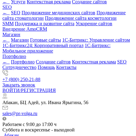
←
Услуги
Контекстная реклама
Создание сайтов
SEO
←
SEO
Продвижение медицинских сайтов
Продвижение
сайта стоматологии
Продвижение сайта косметологии
SMM
Поддержка и развитие сайта
Ускорение сайтов
Внедрение AmoCRM
Магазин
←
Магазин
Готовые сайты
1С-Битрикс: Управление сайтом
1С-Битрикс24: Корпоративный портал
1С-Битрикс:
Мобильное приложение
Портфолио
←
Портфолио
Создание сайтов
Контекстная реклама
SEO
Сотрудничество
Помощь
Контакты
+7 (800) 250-21-88
Заказать звонок
ВОЙТИ/РЕГИСТРАЦИЯ
Абакан, БЦ Адей, ул. Ивана Ярыгина, 56
sales@pr-volga.ru
Работаем с 9:00 до 17:00 ч
Суббота и воскресенье - выходной
Абакан